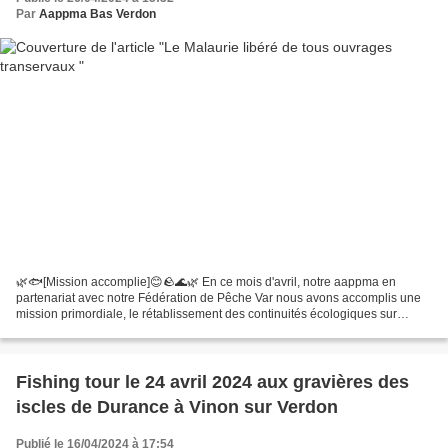
Par
Aappma Bas Verdon
🌿🐟[Mission accomplie]😊🪨🌊🌿 En ce mois d'avril, notre aappma en
partenariat avec notre Fédération de Pêche Var nous avons accomplis une
mission primordiale, le rétablissement des continuités écologiques sur
l'ensemble du Malaurie. Ce petit cours d'eau de...
Fishing tour le 24 avril 2024 aux gravières des
iscles de Durance à Vinon sur Verdon
Publié le 16/04/2024 à 17:54