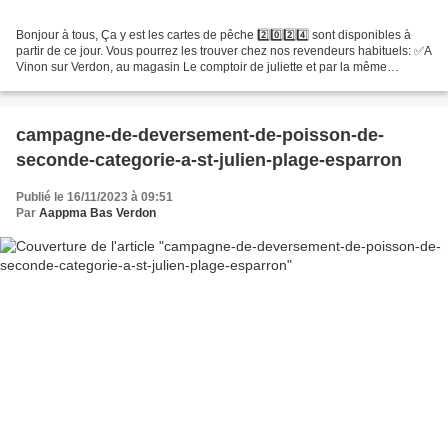
Bonjour à tous, Ça y est les cartes de pêche 2️⃣0️⃣2️⃣4️⃣ sont disponibles à
partir de ce jour. Vous pourrez les trouver chez nos revendeurs habituels: ✅️A
Vinon sur Verdon, au magasin Le comptoir de juliette et par la même
occasion vous pourrez profiter...
campagne-de-deversement-de-poisson-de-
seconde-categorie-a-st-julien-plage-esparron
Publié le 16/11/2023 à 09:51
Par
Aappma Bas Verdon