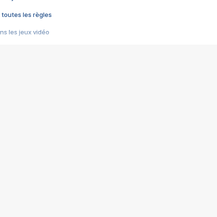
 toutes les règles
s les jeux vidéo
us choquant de Rockstar ? - Le scandale BULLY
e plus moche de Steam
du RÊVE tourne au CAUCHEMAR
pendant 8 heures
it… à tort
umiliés par un jeu vidéo
ire - Final Fantasy 8
ti un empire - Age of Empires
story DOFUS
tard, il crée l'un des pires jeux de tous les temps, MindsEye.