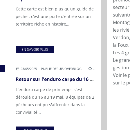
secteur
Cette carte est bien plus qu’un guide de
suivante
pêche : c’est une porte d’entrée sur un
Montagn
territoire riche en histoire,...
les rivi
Verdon,
la Foux
EN SAVOIR PLUS
Les 4 g
Le grand
gestio
23/05/2025
PUBLIÉ DEPUIS OVERBLOG
…
Voir le 
Retour sur l'enduro carpe du 16 au 18 mai 2025 Gravière 1
sur le p
L'enduro carpe de printemps s'est
déroulé du 16 au 19 mai. 8 équipes de 2
pêcheurs ont pu s'affronter dans la
convivialité...