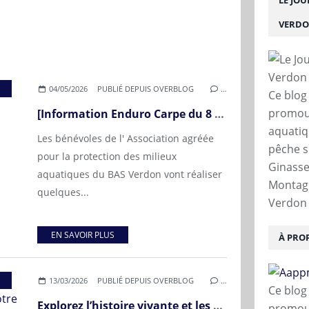
LE JO
VERD
,
BÉNÉVOLAT
04/05/2026
PUBLIÉ DEPUIS OVERBLOG
…
Ce blog
promouv
[Information Enduro Carpe du 8 mai au 10 mai 2026, Gravière 1]
aquatiq
Les bénévoles de l' Association agréée
pêche s
pour la protection des milieux
Ginasser
aquatiques du BAS Verdon vont réaliser
Montagn
quelques...
Verdon 
EN SAVOIR PLUS
À PRO
,
BAS VERDON
,
MALAURIE
,
LOUANE
,
DURANCE
,
GRAVIERE NO
13/03/2026
PUBLIÉ DEPUIS OVERBLOG
…
Ce blog
Explorez l’histoire vivante et les "secrets" du Bas Verdon avec notre carte interactive !
promouv