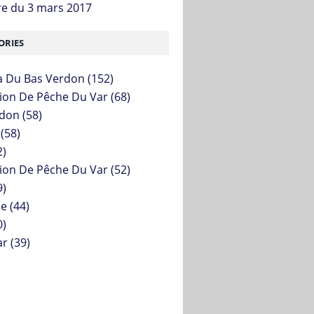
re du 3 mars 2017
ORIES
 Du Bas Verdon
(152)
ion De Pêche Du Var
(68)
rdon
(58)
(58)
2)
ion De Pêche Du Var
(52)
9)
le
(44)
0)
ar
(39)