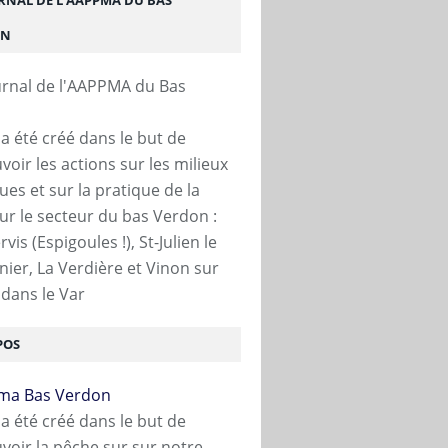
URNAL DE L'AAPPMA DU BAS
ON
 a été créé dans le but de
oir les actions sur les milieux
ues et sur la pratique de la
ur le secteur du bas Verdon :
vis (Espigoules !), St-Julien le
ier, La Verdière et Vinon sur
dans le Var
POS
TRE DAME DES TOUSQUES
,
GRAVIERE DES ISCLES DE DURANCE
,
GRAVIERE 1
,
ES
 a été créé dans le but de
oir la pêche sur sur notre