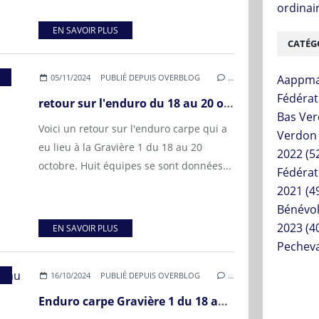
ordinai
EN SAVOIR PLUS
CATÉG
05/11/2024
PUBLIÉ DEPUIS OVERBLOG
…
Aappma
Fédérat
retour sur l'enduro du 18 au 20 octobre 2024
Bas Ve
Voici un retour sur l'enduro carpe qui a
Verdon
eu lieu à la Gravière 1 du 18 au 20
2022
(5
octobre. Huit équipes se sont données...
Fédérat
2021
(4
Bénévo
2023
(4
EN SAVOIR PLUS
Pechev
,
FÉDÉRATION DE PÊCHE DU VAR
,
MAIRIE DE VINON SUR VERDON
16/10/2024
PUBLIÉ DEPUIS OVERBLOG
…
Enduro carpe Gravière 1 du 18 au 20 octobre 2024