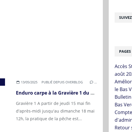
SUIVE
PAGES
Accès St
août 20
Améliora
,
BÉNÉVOLE
,
GRAVIÈRE 1
13/05/2025
PUBLIÉ DEPUIS OVERBLOG
…
le Bas 
Enduro carpe à la Gravière 1 du 16 au 18 mai 2025
Bulleti
Gravière 1 A partir de jeudi 15 mai fin
Bas Ver
d'après-midi jusqu'au dimanche 18 mai
Compte
12h, la pratique de la pêche est...
d'admin
Retour 