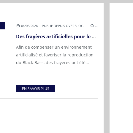
,
BENEVOLAT
,
TRAVAUX
,
FRAYÈRE
,
BLACK BASS
,
GRAVIÈRE 1
04/05/2026
PUBLIÉ DEPUIS OVERBLOG
…
Des frayères artificielles pour le Black-Bass à Vinon-sur-Verdon ! Edition 2026
Afin de compenser un environnement
artificialisé et favoriser la reproduction
du Black-Bass, des frayères ont été...
EN SAVOIR PLUS