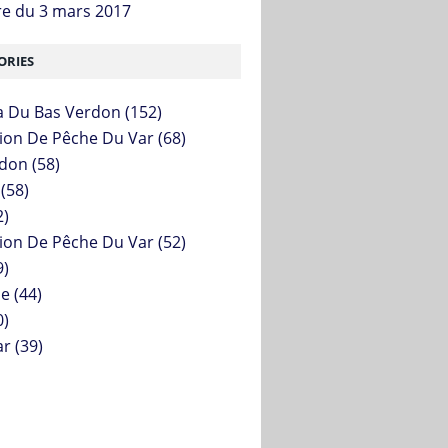
re du 3 mars 2017
ORIES
 Du Bas Verdon
(152)
ion De Pêche Du Var
(68)
rdon
(58)
(58)
2)
ion De Pêche Du Var
(52)
9)
le
(44)
0)
ar
(39)