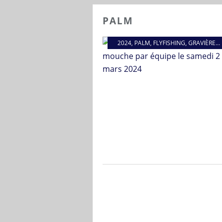
PALM
2024
,
PALM
,
FLYFISHING
,
GRAVIÈRE NOTRE DAME DES TOUSQUES