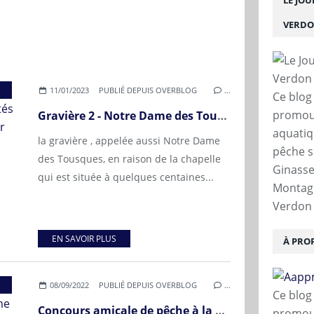
LE JO
VERD
,
AAPPMA DU BAS VERDON
,
GRAVIERE NOTRE DAME DE
11/01/2023
PUBLIÉ DEPUIS OVERBLOG
…
Ce blog
promouv
Gravière 2 - Notre Dame des Tousques : bilan 2022, nouveautés réglementaires et actions à venir
aquatiq
la gravière , appelée aussi Notre Dame
pêche s
des Tousques, en raison de la chapelle
Ginasser
qui est située à quelques centaines...
Montagn
Verdon 
EN SAVOIR PLUS
À PRO
,
AAPPMA DU BAS VERDON
,
PECHEVAR
,
PALM
,
PÊCHE À LA MOUCHE
,
RÉSERVOI
08/09/2022
PUBLIÉ DEPUIS OVERBLOG
…
Ce blog
Concours amicale de pêche à la mouche à la gravière Notre Dame des Tousques le 22 octobre 2022
promouv