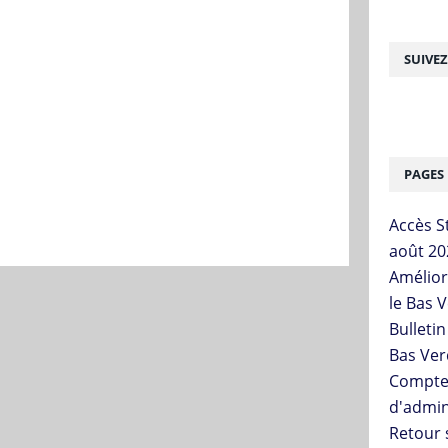
SUIVE
PAGES
Accès St
août 20
Améliora
le Bas 
Bulleti
Bas Ver
Compte
d'admin
Retour 