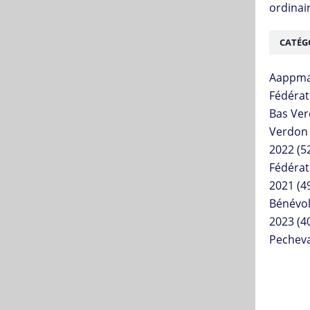
ordinai
CATÉG
Aappma
Fédérat
Bas Ve
Verdon
2022
(5
Fédérat
2021
(4
Bénévo
2023
(4
Pechev