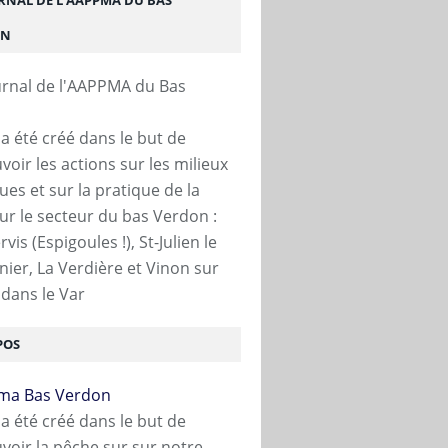
URNAL DE L'AAPPMA DU BAS
ON
S TOUSQUES
,
GRAVIÈRE NDT
,
PALM
,
RÉSERVOIR
 a été créé dans le but de
oir les actions sur les milieux
ues et sur la pratique de la
ur le secteur du bas Verdon :
vis (Espigoules !), St-Julien le
ier, La Verdière et Vinon sur
dans le Var
POS
R
,
TRUITE ARC EN CIEL
,
GRAVIERE NOTRE DAME DES TOUSQUES
,
GRAVIÈRE NDT
 a été créé dans le but de
oir la pêche sur sur notre