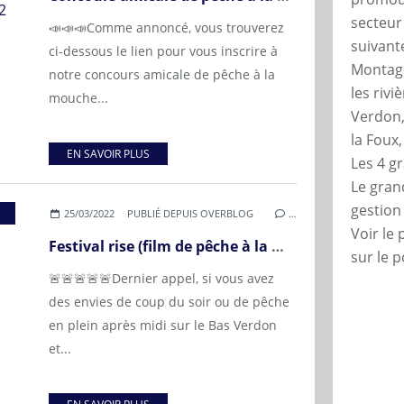
secteur
📣📣📣Comme annoncé, vous trouverez
suivante
ci-dessous le lien pour vous inscrire à
Montagn
notre concours amicale de pêche à la
les rivi
mouche...
Verdon,
la Foux
EN SAVOIR PLUS
Les 4 g
Le grand
gestio
,
FÉDÉRATION DE PÊCHE DU VAR
,
PÊCHE VAR
,
PALM
25/03/2022
PUBLIÉ DEPUIS OVERBLOG
…
Voir le 
Festival rise (film de pêche à la mouche)
sur le p
🚨🚨🚨🚨🚨Dernier appel, si vous avez
des envies de coup du soir ou de pêche
en plein après midi sur le Bas Verdon
et...