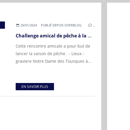
,
AAPPMA DU BAS VERDON
,
FÉDÉRATION DE PÊCH
26/01/2024
PUBLIÉ DEPUIS OVERBLOG
…
Challenge amical de pêche à la mouche par équipe le samedi 2 mars 2024
Cette rencontre amicale a pour but de
lancer la saison de pêche . - Lieux :
graviere Notre Dame des Tousques à...
EN SAVOIR PLUS