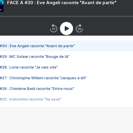
FACE A #30 : Eve Angeli raconte "Avant de partir"
#30 : Eve Angeli raconte "Avant de partir"
#29 : MC Solaar raconte "Bouge de là"
28 : Lorie raconte "Je vais vite"
#27 : Christophe Willem raconte "Jacques a dit"
#26 : Chimène Badi raconte "Entre nous"
#25 : Indochine raconte "3e sexe"
#24 : Zaho raconte "C'est chelou"
#23 : Patrick Bruel raconte "Au café des délices"
#22 : Kyo raconte "Le chemin"