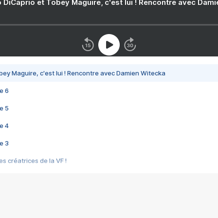
 DiCaprio et Tobey Maguire, c'est lui ! Rencontre avec Dam
bey Maguire, c'est lui ! Rencontre avec Damien Witecka
e 6
e 5
e 4
e 3
s créatrices de la VF !
e 2
e 1
e Mektoub My Love arrive enfin ! Rencontre avec Shaïn Boumedine et Sal